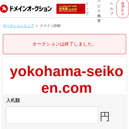
ー
ロ
ト
ヘ
ビ
グ
ッ
ル
イ
ス
プ
プ
ン
概
要
オークショントップ
ドメイン詳細
オークションは終了しました。
yokohama-seiko
en.com
入札額
円