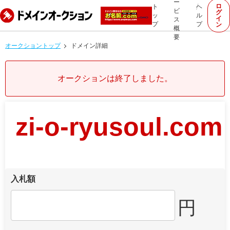
ー
ロ
ト
ヘ
ビ
グ
ッ
ル
イ
ス
プ
プ
ン
概
要
オークショントップ
ドメイン詳細
オークションは終了しました。
zi-o-ryusoul.com
入札額
円