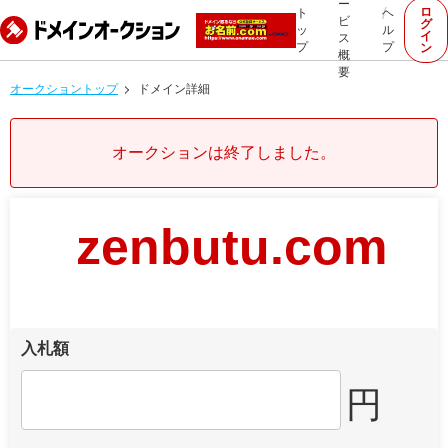
ー
ロ
ト
ヘ
ビ
グ
ッ
ル
イ
ス
プ
プ
ン
概
要
オークショントップ
ドメイン詳細
オークションは終了しました。
zenbutu.com
入札額
円