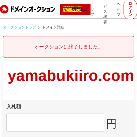
ー
ロ
ト
ヘ
ビ
グ
ッ
ル
イ
ス
プ
プ
ン
概
要
オークショントップ
ドメイン詳細
オークションは終了しました。
yamabukiiro.com
入札額
円