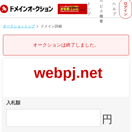
ー
ロ
ト
ヘ
ビ
グ
ッ
ル
イ
ス
プ
プ
ン
概
要
オークショントップ
ドメイン詳細
オークションは終了しました。
webpj.net
入札額
円