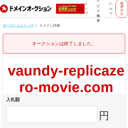
ー
ロ
ト
ヘ
ビ
グ
ッ
ル
イ
ス
プ
プ
ン
概
要
オークショントップ
ドメイン詳細
オークションは終了しました。
vaundy-replicaze
ro-movie.com
入札額
円