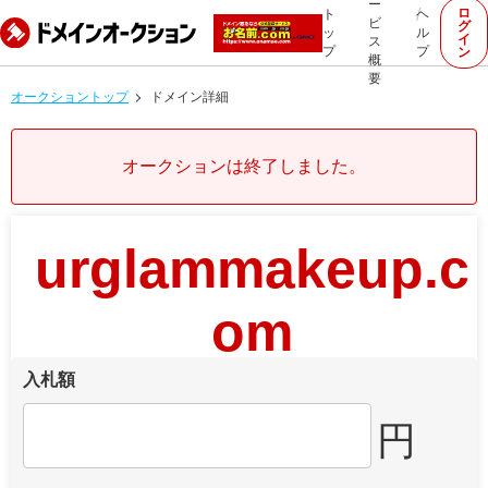
ー
ロ
ト
ヘ
ビ
グ
ッ
ル
イ
ス
プ
プ
ン
概
要
オークショントップ
ドメイン詳細
オークションは終了しました。
urglammakeup.c
om
入札額
円