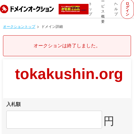
ー
ロ
ト
ヘ
ビ
グ
ッ
ル
イ
ス
プ
プ
ン
概
要
オークショントップ
ドメイン詳細
オークションは終了しました。
tokakushin.org
入札額
円