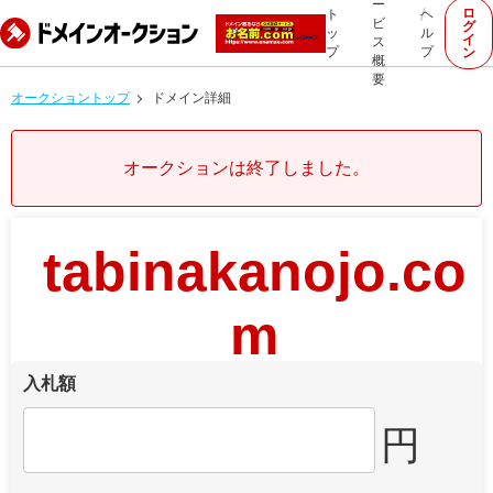
ー
ロ
ト
ヘ
ビ
グ
ッ
ル
イ
ス
プ
プ
ン
概
要
オークショントップ
ドメイン詳細
オークションは終了しました。
tabinakanojo.co
m
入札額
円