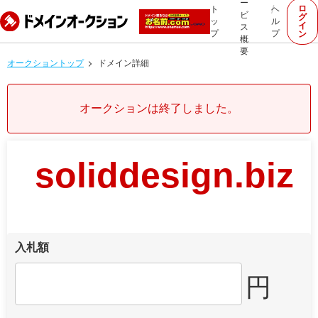
ー
ロ
ト
ヘ
ビ
グ
ッ
ル
イ
ス
プ
プ
ン
概
要
オークショントップ
ドメイン詳細
オークションは終了しました。
soliddesign.biz
入札額
円