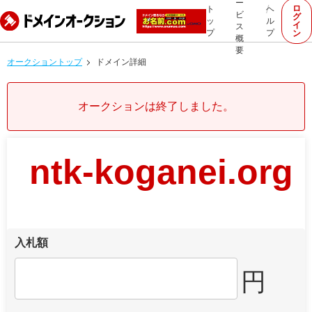
ー
ロ
ト
ヘ
ビ
グ
ッ
ル
イ
ス
プ
プ
ン
概
要
オークショントップ
ドメイン詳細
オークションは終了しました。
ntk-koganei.org
入札額
円