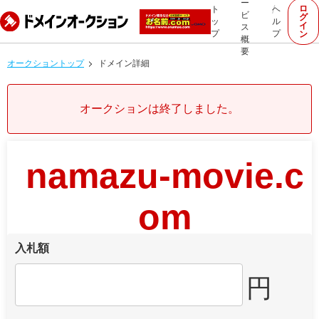
ー
ロ
ト
ヘ
ビ
グ
ッ
ル
イ
ス
プ
プ
ン
概
要
オークショントップ
ドメイン詳細
オークションは終了しました。
namazu-movie.c
om
入札額
円