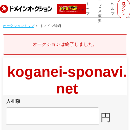
ー
ロ
ト
ヘ
ビ
グ
ッ
ル
イ
ス
プ
プ
ン
概
要
オークショントップ
ドメイン詳細
オークションは終了しました。
koganei-sponavi.
net
入札額
円