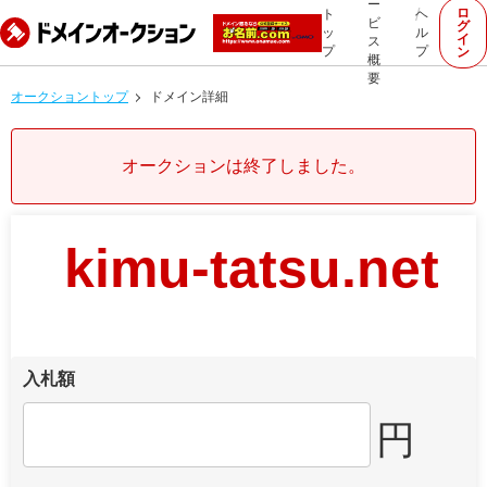
ー
ロ
ト
ヘ
ビ
グ
ッ
ル
イ
ス
プ
プ
ン
概
要
オークショントップ
ドメイン詳細
オークションは終了しました。
kimu-tatsu.net
入札額
円