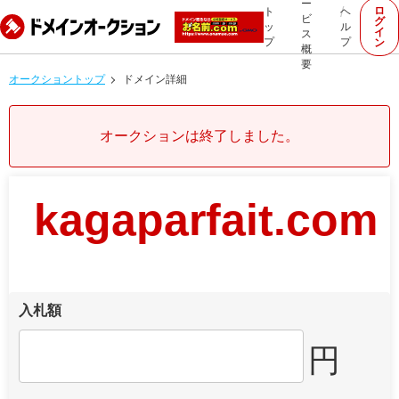
ー
ロ
ト
ヘ
ビ
グ
ッ
ル
イ
ス
プ
プ
ン
概
要
オークショントップ
ドメイン詳細
オークションは終了しました。
kagaparfait.com
入札額
円