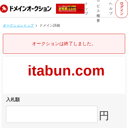
ー
ロ
ト
ヘ
ビ
グ
ッ
ル
イ
ス
プ
プ
ン
概
要
オークショントップ
ドメイン詳細
オークションは終了しました。
itabun.com
入札額
円