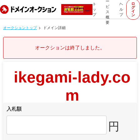
ー
ロ
ト
ヘ
ビ
グ
ッ
ル
イ
ス
プ
プ
ン
概
要
オークショントップ
ドメイン詳細
オークションは終了しました。
ikegami-lady.co
m
入札額
円