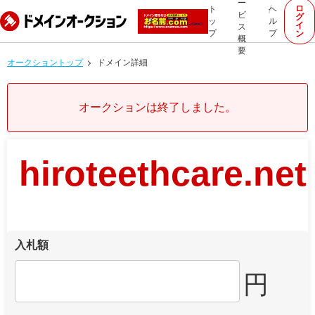
ー
ロ
ト
ヘ
ビ
グ
ッ
ル
イ
ス
プ
プ
ン
概
要
オークショントップ
ドメイン詳細
オークションは終了しました。
hiroteethcare.net
入札額
円