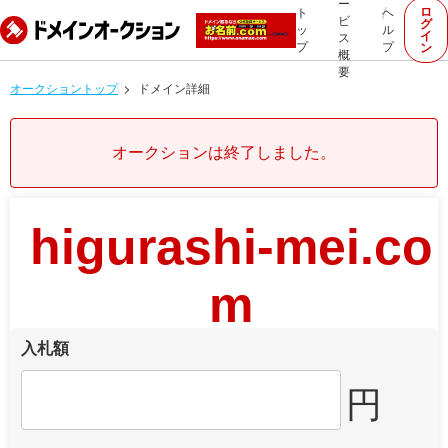
ー
ロ
ト
ヘ
ビ
グ
ッ
ル
イ
ス
プ
プ
ン
概
要
オークショントップ
ドメイン詳細
オークションは終了しました。
higurashi-mei.co
m
入札額
円