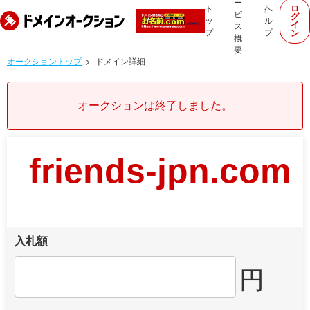
ー
ロ
ト
ヘ
ビ
グ
ッ
ル
イ
ス
プ
プ
ン
概
要
オークショントップ
ドメイン詳細
オークションは終了しました。
friends-jpn.com
入札額
円