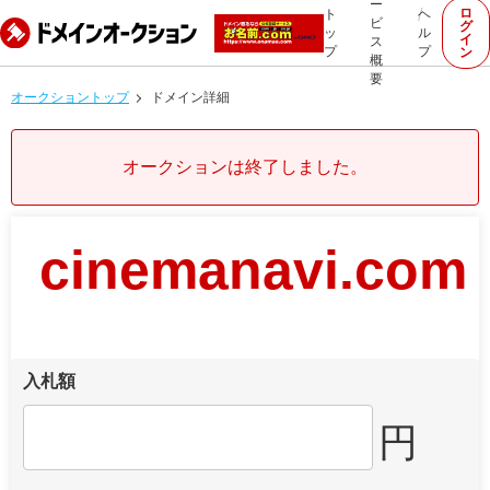
ー
ロ
ト
ヘ
ビ
グ
ッ
ル
イ
ス
プ
プ
ン
概
要
オークショントップ
ドメイン詳細
オークションは終了しました。
cinemanavi.com
入札額
円