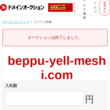
ー
ロ
ト
ヘ
ビ
グ
ッ
ル
イ
ス
プ
プ
ン
概
要
オークショントップ
ドメイン詳細
オークションは終了しました。
beppu-yell-mesh
i.com
入札額
円