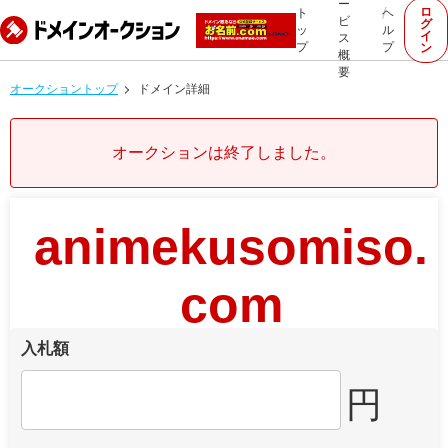
ー
ロ
ト
ヘ
ビ
グ
ッ
ル
イ
ス
プ
プ
ン
概
要
オークショントップ
ドメイン詳細
オークションは終了しました。
animekusomiso.
com
入札額
円