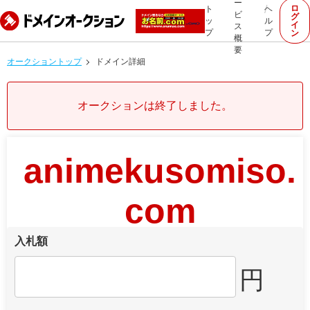
ー
ロ
ト
ヘ
ビ
グ
ッ
ル
イ
ス
プ
プ
ン
概
要
オークショントップ
ドメイン詳細
オークションは終了しました。
animekusomiso.
com
入札額
円