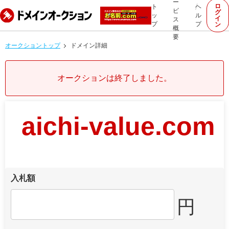
ー
ロ
ト
ヘ
ビ
グ
ッ
ル
イ
ス
プ
プ
ン
概
要
オークショントップ
ドメイン詳細
オークションは終了しました。
aichi-value.com
入札額
円