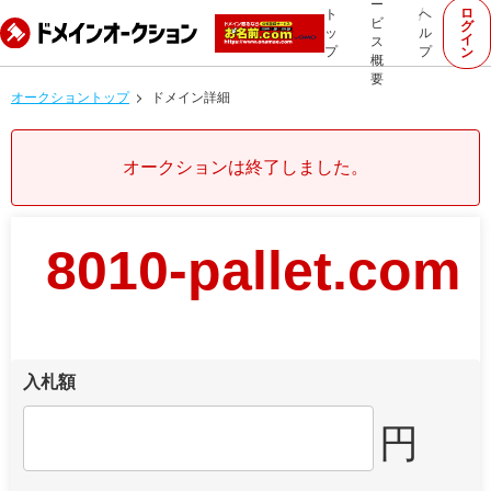
ー
ロ
ト
ヘ
ビ
グ
ッ
ル
イ
ス
プ
プ
ン
概
要
オークショントップ
ドメイン詳細
オークションは終了しました。
8010-pallet.com
入札額
円