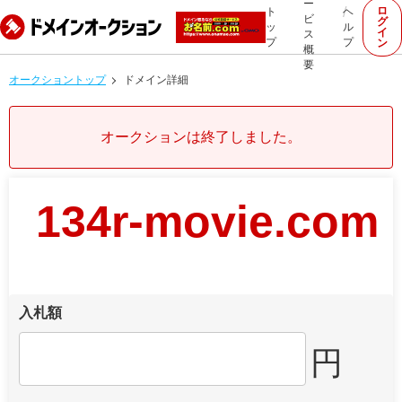
ー
ロ
ト
ヘ
ビ
グ
ッ
ル
イ
ス
プ
プ
ン
概
要
オークショントップ
ドメイン詳細
オークションは終了しました。
134r-movie.com
入札額
円