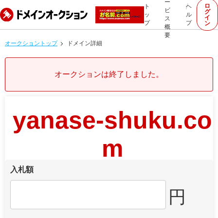
ー
ロ
ト
ヘ
ビ
グ
ッ
ル
イ
ス
プ
プ
ン
概
要
オークショントップ
ドメイン詳細
オークションは終了しました。
yanase-shuku.co
m
入札額
円