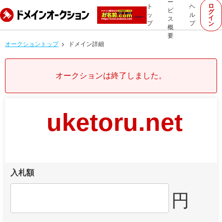
ー
ロ
ト
ヘ
ビ
グ
ッ
ル
イ
ス
プ
プ
ン
概
要
オークショントップ
ドメイン詳細
オークションは終了しました。
uketoru.net
入札額
円