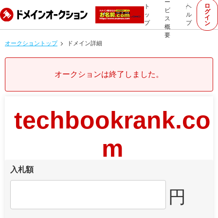
ー
ロ
ト
ヘ
ビ
グ
ッ
ル
イ
ス
プ
プ
ン
概
要
オークショントップ
ドメイン詳細
オークションは終了しました。
techbookrank.co
m
入札額
円