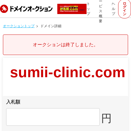
ー
ロ
ト
ヘ
ビ
グ
ッ
ル
イ
ス
プ
プ
ン
概
要
オークショントップ
ドメイン詳細
オークションは終了しました。
sumii-clinic.com
入札額
円