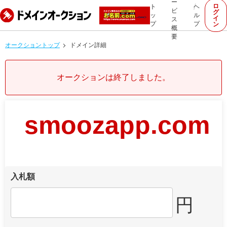
ー
ロ
ト
ヘ
ビ
グ
ッ
ル
イ
ス
プ
プ
ン
概
要
オークショントップ
ドメイン詳細
オークションは終了しました。
smoozapp.com
入札額
円