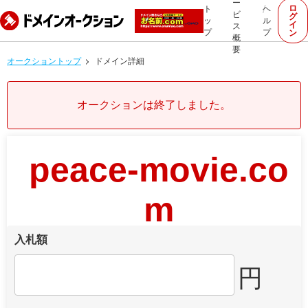
ー
ロ
ト
ヘ
ビ
グ
ッ
ル
イ
ス
プ
プ
ン
概
要
オークショントップ
ドメイン詳細
オークションは終了しました。
peace-movie.co
m
入札額
円