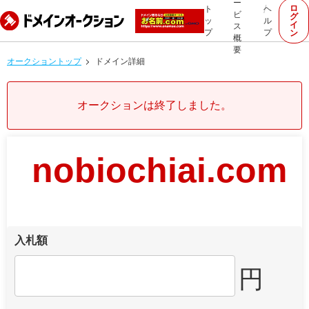
ー
ロ
ト
ヘ
ビ
グ
ッ
ル
イ
ス
プ
プ
ン
概
要
オークショントップ
ドメイン詳細
オークションは終了しました。
nobiochiai.com
入札額
円