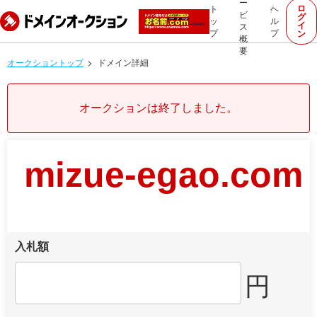
ー
ロ
ト
ヘ
ビ
グ
ッ
ル
イ
ス
プ
プ
ン
概
要
オークショントップ
ドメイン詳細
オークションは終了しました。
mizue-egao.com
入札額
円