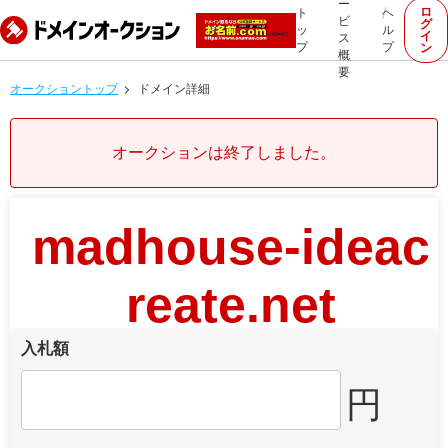
ー
ロ
ト
ヘ
ビ
グ
ッ
ル
イ
ス
プ
プ
ン
概
要
オークショントップ
ドメイン詳細
オークションは終了しました。
madhouse-ideac
reate.net
入札額
円