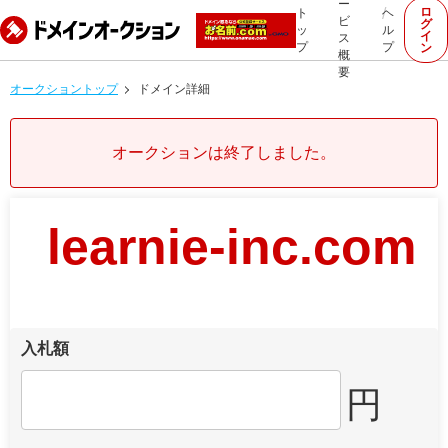
ー
ロ
ト
ヘ
ビ
グ
ッ
ル
イ
ス
プ
プ
ン
概
要
オークショントップ
ドメイン詳細
オークションは終了しました。
learnie-inc.com
入札額
円