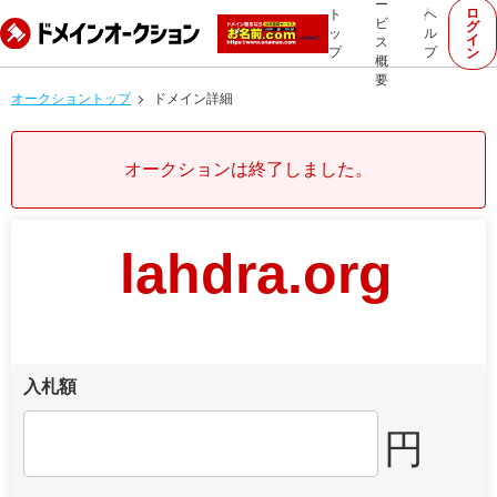
ー
ロ
ト
ヘ
ビ
グ
ッ
ル
イ
ス
プ
プ
ン
概
要
オークショントップ
ドメイン詳細
オークションは終了しました。
lahdra.org
入札額
円