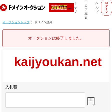
ー
ロ
ト
ヘ
ビ
グ
ッ
ル
イ
ス
プ
プ
ン
概
要
オークショントップ
ドメイン詳細
オークションは終了しました。
kaijyoukan.net
入札額
円