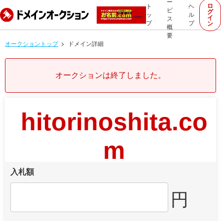
ー
ロ
ト
ヘ
ビ
グ
ッ
ル
イ
ス
プ
プ
ン
概
要
オークショントップ
ドメイン詳細
オークションは終了しました。
hitorinoshita.co
m
入札額
円