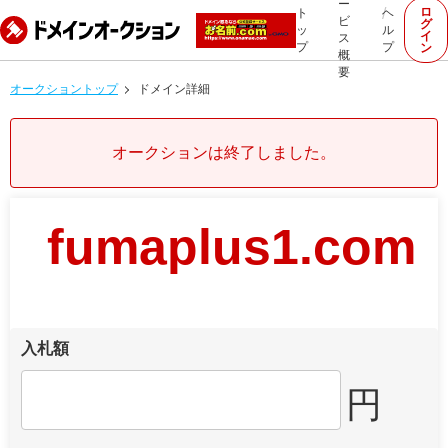
ー
ロ
ト
ヘ
ビ
グ
ッ
ル
イ
ス
プ
プ
ン
概
要
オークショントップ
ドメイン詳細
オークションは終了しました。
fumaplus1.com
入札額
円