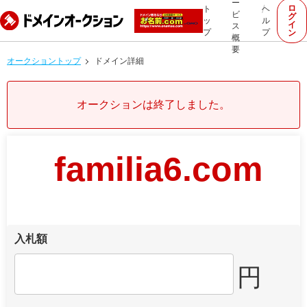
ー
ロ
ト
ヘ
ビ
グ
ッ
ル
イ
ス
プ
プ
ン
概
要
オークショントップ
ドメイン詳細
オークションは終了しました。
familia6.com
入札額
円