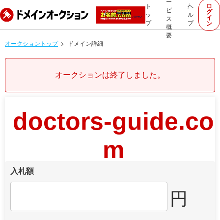
ー
ロ
ト
ヘ
ビ
グ
ッ
ル
イ
ス
プ
プ
ン
概
要
オークショントップ
ドメイン詳細
オークションは終了しました。
doctors-guide.co
m
入札額
円