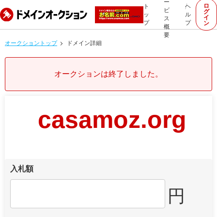
ー
ロ
ト
ヘ
ビ
グ
ッ
ル
イ
ス
プ
プ
ン
概
要
オークショントップ
ドメイン詳細
オークションは終了しました。
casamoz.org
入札額
円