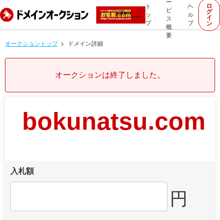
ー
ロ
ト
ヘ
ビ
グ
ッ
ル
イ
ス
プ
プ
ン
概
要
オークショントップ
ドメイン詳細
オークションは終了しました。
bokunatsu.com
入札額
円