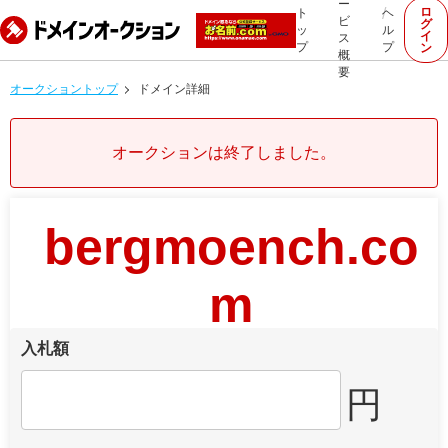
ー
ロ
ト
ヘ
ビ
グ
ッ
ル
イ
ス
プ
プ
ン
概
要
オークショントップ
ドメイン詳細
オークションは終了しました。
bergmoench.co
m
入札額
円