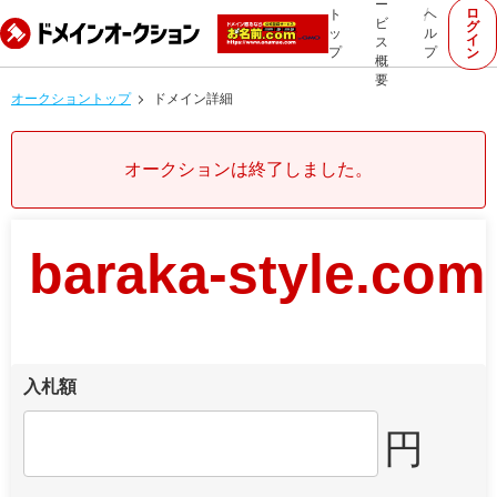
ー
ロ
ト
ヘ
ビ
グ
ッ
ル
イ
ス
プ
プ
ン
概
要
オークショントップ
ドメイン詳細
オークションは終了しました。
baraka-style.com
入札額
円