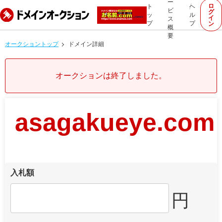
ー
ロ
ト
ヘ
ビ
グ
ッ
ル
イ
ス
プ
プ
ン
概
要
オークショントップ
ドメイン詳細
オークションは終了しました。
asagakueye.com
入札額
円