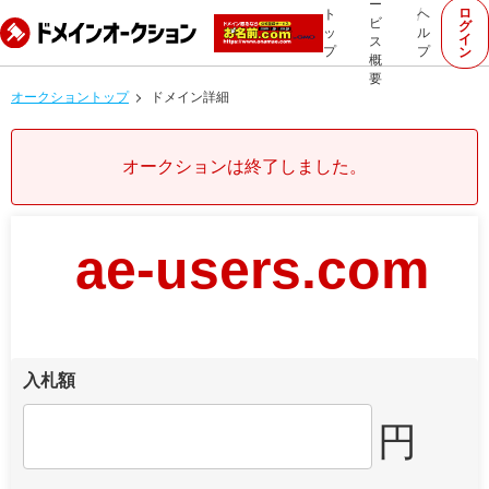
ー
ロ
ト
ヘ
ビ
グ
ッ
ル
イ
ス
プ
プ
ン
概
要
オークショントップ
ドメイン詳細
オークションは終了しました。
ae-users.com
入札額
円