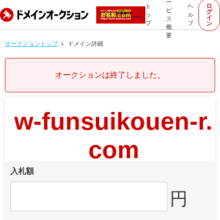
ー
ロ
ト
ヘ
ビ
グ
ッ
ル
イ
ス
プ
プ
ン
概
要
オークショントップ
ドメイン詳細
オークションは終了しました。
w-funsuikouen-r.
com
入札額
円